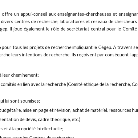
 offre un appui-conseil aux enseignantes-chercheuses et enseignan
divers centres de recherche, laboratoires et réseaux de chercheurs du
Cégep. Il joue également le rôle de secrétariat central pour le Comité
 pour tous les projets de recherche impliquant le Cégep. À travers s
che leurs intentions de recherche. Ils reçoivent par conséquent l’ap
 à leur cheminement;
 comités en lien avec la recherche (Comité éthique de la recherche, Com
i lui sont soumises;
udgétaire, mise en page et révision, achat de matériel, ressources hum
tation de devis, cadre théorique, etc.);
 et à la propriété intellectuelle;
cheurs avec les Centres de recherche;