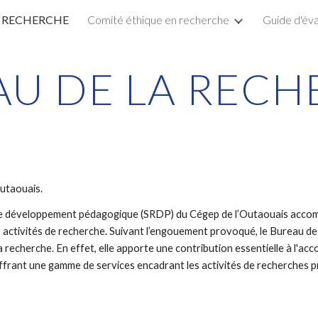
A RECHERCHE
Comité éthique en recherche
Guide d'éva
ip to main content
Skip to navigat
AU DE LA RECH
utaouais. 
 de développement pédagogique (SRDP) du Cégep de l’Outaouais accomp
 activités de recherche. Suivant l’engouement provoqué, le Bureau de 
recherche. En effet, elle apporte une contribution essentielle à l'ac
frant une gamme de services encadrant les activités de recherches prov