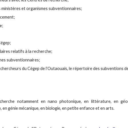
rs ministères et organismes subventionnaires;
ncement;
e;
 Cégep;
ires relatifs à la recherche;
smes subventionnaires;
t chercheurs du Cégep de l’Outaouais, le répertoire des subventions de
erche notamment en nano photonique, en littérature, en géoma
, en génie mécanique, en biologie, en petite enfance et en arts.